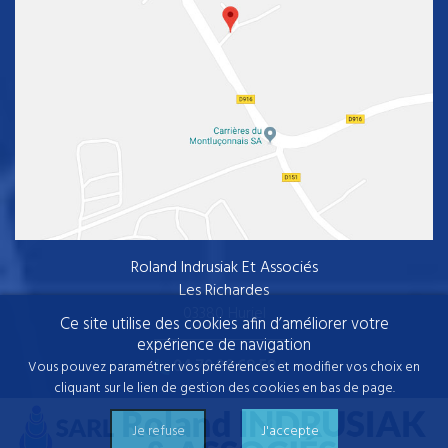
Roland Indrusiak Et Associés
Les Richardes
03380 Huriel
Ce site utilise des cookies afin d’améliorer votre
expérience de navigation
04.70.28.68.58
Vous pouvez paramétrer vos préférences et modifier vos choix en
cliquant sur le lien de gestion des cookies en bas de page.
Je refuse
J'accepte